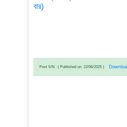
বার)
Downloa
Post S/N : ( Published on: 22/06/2025 )