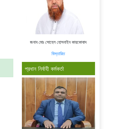
জনাব মোঃ সোহেল হোসনাইন কায়কোবাদ
বিস্তারিত
প্রধান নির্বাহী কর্মকর্তা