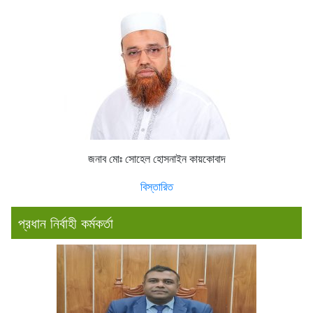
জনাব মোঃ সোহেল হোসনাইন কায়কোবাদ
বিস্তারিত
প্রধান নির্বাহী কর্মকর্তা