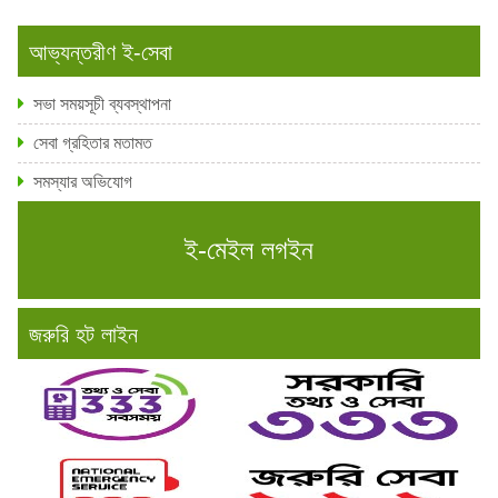
আভ্যন্তরীণ ই-সেবা
সভা সময়সূচী ব্যবস্থাপনা
সেবা গ্রহিতার মতামত
সমস্যার অভিযোগ
ই-মেইল লগইন
জরুরি হট লাইন