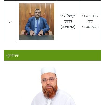
মো: ফিরুজুল
১১-১২-২০২৩
১০
ইসলাম
হতে
(ভারপ্রাপ্ত)
০১-০৯-২০২৪
প্রশাসক