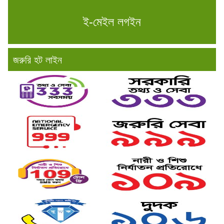
ই-মেইল লগইন
জরুরি হট লাইন