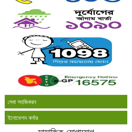
সেবা সহজিকরন
ইনোভেশন কর্নার