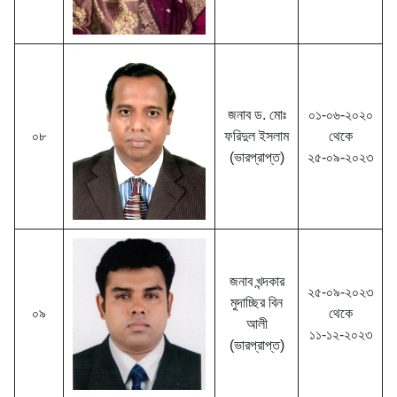
জনাব ড. মোঃ
০১-০৬-২০২০
০৮
ফরিদুল ইসলাম
থেকে
(ভারপ্রাপ্ত)
২৫-০৯-২০২৩
জনাব খন্দকার
২৫-০৯-২০২৩
মুদাচ্ছির বিন
০৯
থেকে
আলী
১১-১২-২০২৩
(ভারপ্রাপ্ত)