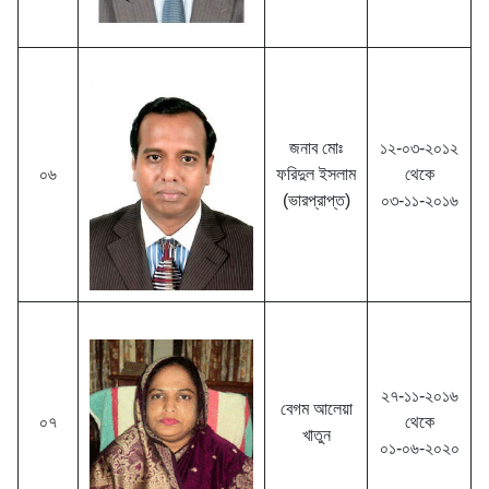
জনাব মোঃ
১২-০৩-২০১২
০৬
ফরিদুল ইসলাম
থেকে
(ভারপ্রাপ্ত)
০৩-১১-২০১৬
২৭-১১-২০১৬
বেগম আলেয়া
০৭
থেকে
খাতুন
০১-০৬-২০২০