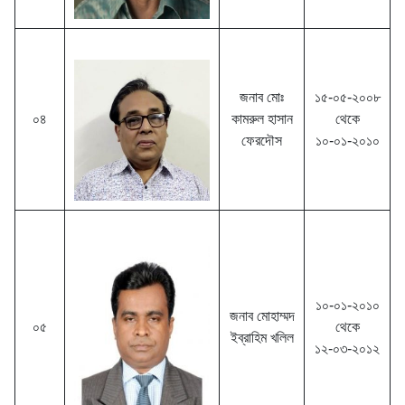
জনাব মোঃ
১৫-০৫-২০০৮
০৪
কামরুল হাসান
থেকে
ফেরদৌস
১০-০১-২০১০
১০-০১-২০১০
জনাব মোহাম্মদ
০৫
থেকে
ইব্রাহিম খলিল
১২-০৩-২০১২