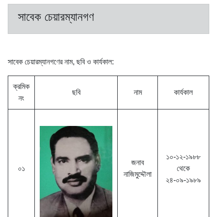
সাবেক চেয়ারম্যানগণ
সাবেক চেয়ারম্যানগণের নাম, ছবি ও কার্যকাল:
ক্রমিক
ছবি
নাম
কার্যকাল
নং
১০-১২-১৯৮৮
জনাব
০১
থেকে
নাজিমুদ্দৌলা
২৪-০৯-১৯৮৯