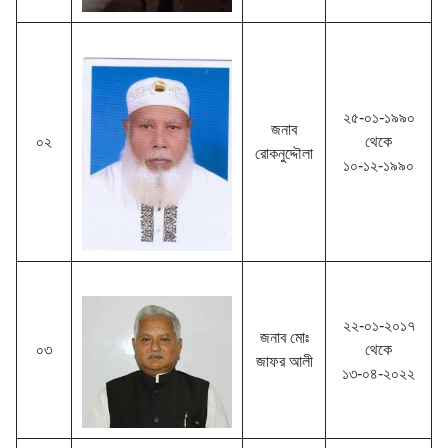
২৫-০১-১৯৯০
জনাব
০২
থেকে
রোকনুদ্দৌলা
১০-১২-১৯৯০
২২-০১-২০১৭
জনাব মোঃ
০৩
থেকে
জাফর আলী
১৩-০৪-২০২২