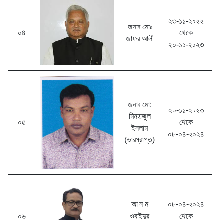
২৩-১১-২০২২
জনাব মোঃ
০৪
থেকে
জাফর আলী
২০-১১-২০২৩
জনাব মো:
২০-১১-২০২৩
মিনহাজুল
০৫
থেকে
ইসলাম
০৮-০৪-২০২৪
(ভারপ্রাপ্ত)
আ ন ম
০৮-০৪-২০২৪
০৬
ওবাইদুর
থেকে