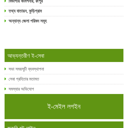
বিভাগীয় কমিশনার, রংপুর
তথ্য বাতায়ন, কুড়িগ্রাম
অন্যান্য জেলা পরিষদ সমূহ
আভ্যন্তরীণ ই-সেবা
সভা সময়সূচী ব্যবস্থাপনা
সেবা গ্রহিতার মতামত
সমস্যার অভিযোগ
ই-মেইল লগইন