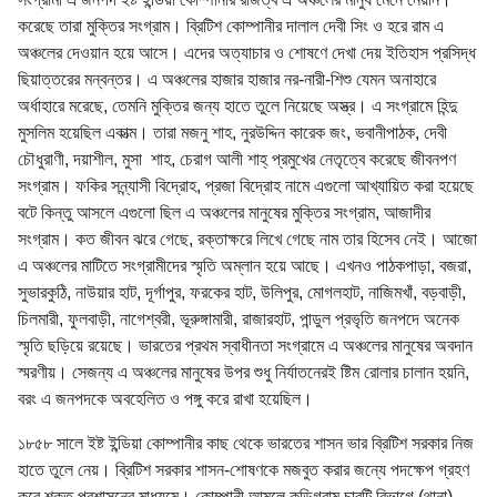
করেছে তারা মুক্তির সংগ্রাম। ব্রিটিশ কোম্পানীর দালাল দেবী সিং ও হরে রাম এ
অঞ্চলের দেওয়ান হয়ে আসে। এদের অত্যাচার ও শোষণে দেখা দেয় ইতিহাস প্রসিদ্ধ
ছিয়াত্তরের মন্বন্তর। এ অঞ্চলের হাজার হাজার নর-নারী-শিশু যেমন অনাহারে
অর্ধাহারে মরেছে, তেমনি মুক্তির জন্য হাতে তুলে নিয়েছে অস্ত্র। এ সংগ্রামে হিন্দু
মুসলিম হয়েছিল একাত্ম। তারা মজনু শাহ, নুরউদ্দিন কারেক জং, ভবানীপাঠক, দেবী
চৌধুরাণী, দয়াশীল, মুসা শাহ, চেরাগ আলী শাহ্ প্রমুখের নেতৃত্বে করেছে জীবনপণ
সংগ্রাম। ফকির সন্ন্যাসী বিদ্রোহ, প্রজা বিদ্রোহ নামে এগুলো আখ্যায়িত করা হয়েছে
বটে কিন্তু আসলে এগুলো ছিল এ অঞ্চলের মানুষের মুক্তির সংগ্রাম, আজাদীর
সংগ্রাম। কত জীবন ঝরে গেছে, রক্তাক্ষরে লিখে গেছে নাম তার হিসেব নেই। আজো
এ অঞ্চলের মাটিতে সংগ্রামীদের স্মৃতি অম্লান হয়ে আছে। এখনও পাঠকপাড়া, বজরা,
সুভারকুঠি, নাউয়ার হাট, দূর্গাপুর, ফরকের হাট, উলিপুর, মোগলহাট, নাজিমখাঁ, বড়বাড়ী,
চিলমারী, ফুলবাড়ী, নাগেশ্বরী, ভূরুঙ্গামারী, রাজারহাট, পান্ডুল প্রভৃতি জনপদে অনেক
স্মৃতি ছড়িয়ে রয়েছে। ভারতের প্রথম স্বাধীনতা সংগ্রামে এ অঞ্চলের মানুষের অবদান
স্মরণীয়। সেজন্য এ অঞ্চলের মানুষের উপর শুধু নির্যাতনেরই ষ্টিম রোলার চালান হয়নি,
বরং এ জনপদকে অবহেলিত ও পঙ্গু করে রাখা হয়েছিল।
১৮৫৮ সালে ইষ্ট ইন্ডিয়া কোম্পানীর কাছ থেকে ভারতের শাসন ভার ব্রিটিশ সরকার নিজ
হাতে তুলে নেয়। ব্রিটিশ সরকার শাসন-শোষণকে মজবুত করার জন্যে পদক্ষেপ গ্রহণ
করে শক্ত প্রশাসনের মাধ্যমে। কোম্পানী আমলে কুড়িগ্রাম চারটি বিভাগে (থানা)