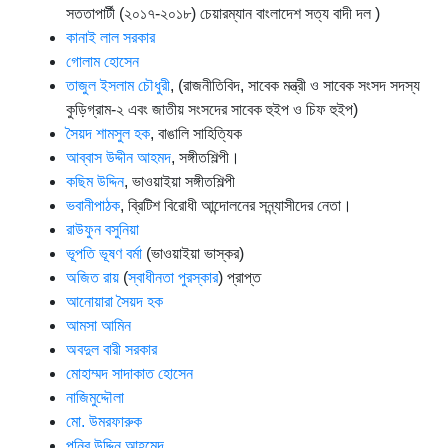
সততাপার্টী (২০১৭-২০১৮) চেয়ারম্যান বাংলাদেশ সত্য বাদী দল )
কানাই লাল সরকার
গোলাম হোসেন
তাজুল ইসলাম চৌধুরী
, (রাজনীতিবিদ, সাবেক মন্ত্রী ও সাবেক স‌ংসদ সদস্য
কুড়িগ্রাম-২ এবং জাতীয় সংসদের সাবেক হুইপ ও চিফ হুইপ)
সৈয়দ শামসুল হক
, বাঙালি সাহিত্যিক
আব্বাস উদ্দীন আহমদ
, সঙ্গীতশিল্পী।
কছিম উদ্দিন
, ভাওয়াইয়া সঙ্গীতশিল্পী
ভবানীপাঠক
, ব্রিটিশ বিরোধী আন্দোলনের সন্ন্যাসীদের নেতা।
রাউফুন বসুনিয়া
ভূপতি ভূষণ বর্মা
(ভাওয়াইয়া ভাস্কর)
অজিত রায়
(
স্বাধীনতা পুরস্কার
) প্রাপ্ত
আনোয়ারা সৈয়দ হক
আমসা আমিন
অবদুল বারী সরকার
মোহাম্মদ সাদাকাত হোসেন
নাজিমুদ্দৌলা
মো. উমরফারুক
পনির উদ্দিন আহমেদ