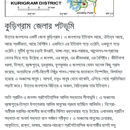
কুড়িগ্রাম জেলার পটভূমি
উত্তর জনপদের একটি জেলা কুড়িগ্রাম। এ জনপদের ইতিহাস আছে, ঐতিহ্য আছে,
আছে স্বকীয়তা, আছে বৈশিষ্ট্য। একদিনে এর ইতিহাস গড়ে ওঠেনি, একযুগে গড়ে
ওঠেনি। সুদীর্ঘ যুগের চড়াই উৎরাই, ভাঙ্গা-গড়া, জয়-পরাজয়, আন্দোলন-সংগ্রামের
ভেতর দিয়ে গড়ে উঠেছে এ জনপদ, এর মানুষ, এর জীবনধারা, এর বৈশিষ্ট্য। কীর্তিনাশা
ধরলা, তিস্তা, ব্রহ্মপুত্র, দুধকুমার, ফুলকুমার এ জনপদের যেমন অনেক কিছু গ্রাস
করেছে, অন্যদিকে দেশী-বিদেশী নিষ্ঠুর শাসন-শোষণের যাতাকলে নিষ্পেষিত, বিপর্যস্ত
হয়েছে এ অঞ্চলের মানুষ। আশ্চর্য, তবুও মানুষ থেমে থাকেনি, এগিয়ে গেছে প্রতিনিয়ত
লড়াই করে। উত্তর জনপদের বিচিত্র এ অঞ্চল, বৈচিত্রময় তার ইতিহাস।
অতি প্রাচীন এ জনপদ প্রাগৈতিহাসিক আদিম সভ্যতার লীলাভূমি। এ অঞ্চলের
ব্রহ্মপুত্র-তিস্তা উপত্যকায় আদিম মানুষের প্রথম ঘটেছিল আবির্ভাব। নিগ্রো-
অষ্ট্রিক দ্রাবিড়-মঙ্গোলীয় জনগোষ্ঠীর মিলিত রক্তধারায় গড়ে উঠেছে এখানকার প্রাচীন
সভ্যতা-যা অনার্য সভ্যতা বলে সর্বজন স্বীকৃত। এ অঞ্চলের মানুষের চেহারায়,
আকৃতিতে, রক্তে, ভাষায়, আচার-আচরণে প্রাগৈতিহাসিক জনগোষ্ঠীর ছাপই শুধু