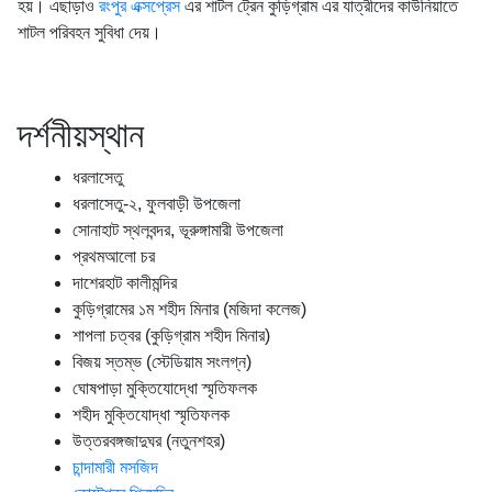
হয়। এছাড়াও
রংপুর এক্সপ্রেস
এর শাটল ট্রেন কুড়িগ্রাম এর যাত্রীদের কাউনিয়াতে
শাটল পরিবহন সুবিধা দেয়।
দর্শনীয়স্থান
ধরলাসেতু
ধরলাসেতু-২, ফুলবাড়ী উপজেলা
সোনাহাট স্থলবন্দর, ভূরুঙ্গামারী উপজেলা
প্রথমআলো চর
দাশেরহাট কালীমন্দির
কুড়িগ্রামের ১ম শহীদ মিনার (মজিদা কলেজ)
শাপলা চত্বর (কুড়িগ্রাম শহীদ মিনার)
বিজয় স্তম্ভ (স্টেডিয়াম সংলগ্ন)
ঘোষপাড়া মুক্তিযোদ্ধো স্মৃতিফলক
শহীদ মুক্তিযোদ্ধা স্মৃতিফলক
উত্তরবঙ্গজাদুঘর (নতুনশহর)
চান্দামারী মসজিদ