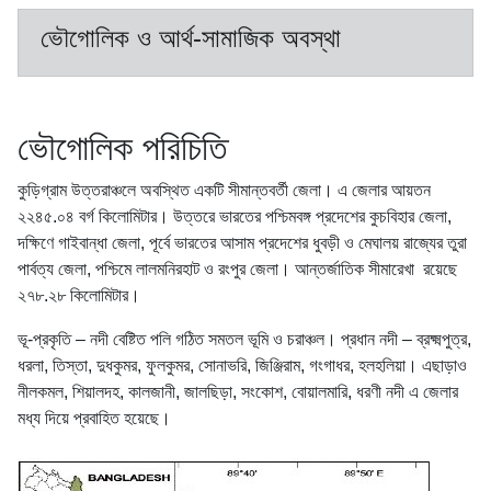
ভৌগোলিক ও আর্থ-সামাজিক অবস্থা
ভৌগোলিক পরিচিতি
কুড়িগ্রাম উত্তরাঞ্চলে অবস্থিত একটি সীমান্তবর্তী জেলা। এ জেলার আয়তন
২২৪৫.০৪ বর্গ কিলোমিটার। উত্তরে ভারতের পশ্চিমবঙ্গ প্রদেশের কুচবিহার জেলা,
দক্ষিণে গাইবান্ধা জেলা, পূর্বে ভারতের আসাম প্রদেশের ধুবড়ী ও মেঘালয় রাজ্যের তুরা
পার্বত্য জেলা, পশ্চিমে লালমনিরহাট ও রংপুর জেলা। আন্তর্জাতিক সীমারেখা রয়েছে
২৭৮.২৮ কিলোমিটার।
ভূ-প্রকৃতি – নদী বেষ্টিত পলি গঠিত সমতল ভূমি ও চরাঞ্চল। প্রধান নদী – ব্রক্ষ্মপুত্র,
ধরলা, তিস্তা, দুধকুমর, ফুলকুমর, সোনাভরি, জিঞ্জিরাম, গংগাধর, হলহলিয়া। এছাড়াও
নীলকমল, শিয়ালদহ, কালজানী, জালছিড়া, সংকোশ, বোয়ালমারি, ধরণী নদী এ জেলার
মধ্য দিয়ে প্রবাহিত হয়েছে।