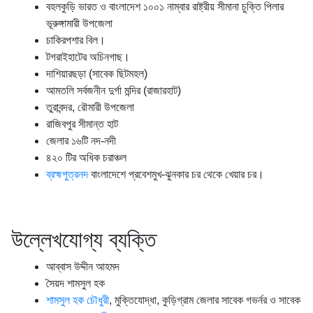
বহলকুড়ি ভারত ও বাংলাদেশ ১০০১ নাম্বার রাষ্ট্রীয় সীমানা চুক্তি পিলার
ভূরুঙ্গামারী উপজেলা
চাকিরপশার বিল।
টগরাইহাটের অচিনগাছ।
দাশিয়ারছড়া (সাবেক ছিটমহল)
আমতলি সর্বজনীন দুর্গা মন্দির (রাজারহাট)
তুরাবন্দর, রৌমারী উপজেলা
রাজিবপুর সীমান্ত হাট
জেলার ১৬টি নদ-নদী
৪২০ টির অধিক চরাঞ্চল
ব্রহ্মপুত্রনদ
বাংলাদেশে প্রবেশমুখ-ঝুনকার চর থেকে খেয়ার চর।
উল্লেখযোগ্য ব্যক্তি
আব্বাস উদ্দীন আহমদ
সৈয়দ শামসুল হক
শামসুল হক চৌধুরী
, মুক্তিযোদ্ধা, কুড়িগ্রাম জেলার সাবেক গভর্নর ও সাবেক