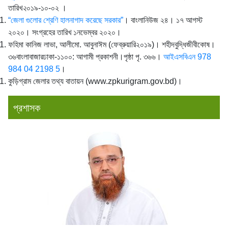
তারিখ
২
০১৯-১০-০২ ।
“জেলা গুলোর শ্রেণি হালনাগাদ করেছে সরকার”
। বাংলানিউজ ২৪। ১৭ আগস্ট
২০২০। সংগ্রহের তারিখ ১নভেম্বর ২০২০।
ফহিমা কানিজ লাভা, আলীমো. আবুনাঈম (ফেব্রুয়ারি২০১৯)। শহীদবুদ্ধিজীবীকোষ।
৩৬বাংলাবাজারঢাকা-১১০০: আগামী প্রকাশনী।পৃষ্ঠা পৃ. ৩৬৬।
আইএসবিএন
978
984 04 2198 5
।
কুড়িগ্রাম জেলার তথ্য বাতায়ন (www.zpkurigram.gov.bd)।
প্রশাসক