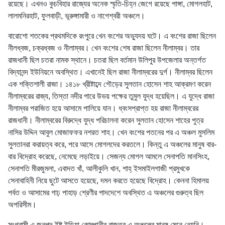
রয়েছে। এখনও কুচবিহার রাজ্যের অনেক স্মৃতি-চিহ্ন জেগে রয়েছে পাঙ্গা, মোগলহাট,
লালমনিরহাট, ফুলবাড়ী, ভূরুঙ্গামারী ও নাগেশ্বরী অঞ্চলে।
বারোশো শতকের প্রথমদিকে রংপুরে খেন বংশের অভ্যুদয় ঘটে। এ বংশের রাজা ছিলেন
নীলধ্বজ, চক্রধ্বজ ও নীলাম্বর। খেন বংশের শেষ রাজা ছিলেন নীলাম্বর। তার
রাজধানী ছিল চতরা নামক স্থানে। চতরা ছিল বর্তমান উলিপুর উপজেলার অন্তর্গত
বিদ্যানন্দ ইউনিয়নে অবস্থিত। এখানেই ছিল রাজা নীলাম্বরের দুর্গ। নীলাম্বর ছিলেন
এক শক্তিশালী রাজা। ১৪১৮ খ্রীষ্টাব্দে গৌড়ের সুলতান হোসেন শাহ আক্রমণ করেন
নীলাম্বরের রাজ্য, তিস্তা নদীর পারে উভয় পক্ষের তুমুল যুদ্ধ হয়েছিল। এ যুদ্ধে রাজা
নীলাম্বর পরাজিত হয়ে আসামে পালিয়ে যান। ধ্বংসপ্রাপ্ত হয় রাজা নীলাম্বরের
রাজধানী। নীলাম্বরের বিরুদ্ধে যুদ্ধ পরিচালনা করেন সুলতান হোসেন শাহের পুত্র
নাসির উদ্দিন আবুল মোজাফফর নশরত শাহ। খেন বংশের পতনের পর এ অঞ্চল মুসলিম
সুলতানরা করায়ত্ব করে, পরে আসে মোগলদের করতলে। কিন্তু এ অঞ্চলের মানুষ বার-
বার বিদ্রোহ করেছে, নেমেছে লড়াইয়ে। সেজন্য মোগল আমলে সেনাপতি মানসিংহ,
সেনাপতি মীরজুমলা, এবাদত খাঁ, আলীকুলি খান, শাহ্ ইসমাইলগাজী প্রমুখকে
সেনাবাহিনী নিয়ে ছুটে আসতে হয়েছে, দমন করতে হয়েছে বিদ্রোহ। কেননা হিমালয়
পর্বত ও আসামের গাঢ় পাহাড় শ্রেণীর পাদদেশে অবস্থিত এ অঞ্চলের গুরুত্ব ছিল
অপরিসীম।
সংগ্রামী এ জনপদ ইষ্ট ইন্ডিয়া কোম্পানীর রাজত্ব এ অঞ্চলের মানুষ মেনে নেয়নি।