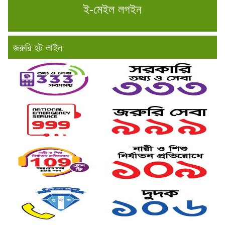
ই-মেইল লগইন
জরুরি হট লাইন