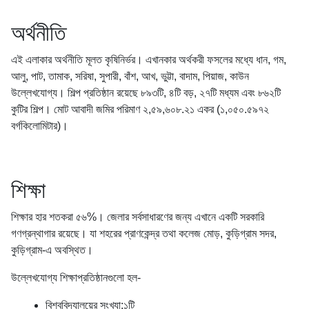
অর্থনীতি
এই এলাকার অর্থনীতি মূলত কৃষিনির্ভর। এখানকার অর্থকরী ফসলের মধ্যে ধান, গম,
আলু, পাট, তামাক, সরিষা, সুপারী, বাঁশ, আখ, ভুট্টা, বাদাম, পিয়াজ, কাউন
উল্লেখযোগ্য। শিল্প প্রতিষ্ঠান রয়েছে ৮৯৩টি, ৪টি বড়, ২৭টি মধ্যম এবং ৮৬২টি
কুটির শিল্প। মোট আবাদী জমির পরিমাণ ২,৫৯,৬০৮.২১ একর (১,০৫০.৫৯৭২
বর্গকিলোমিটার)।
শিক্ষা
শিক্ষার হার শতকরা ৫৬%। জেলার সর্বসাধারণের জন্য এখানে একটি সরকারি
গণগ্রন্থাগার রয়েছে। যা শহরের প্রাণকেন্দ্র তথা কলেজ মোড়, কুড়িগ্রাম সদর,
কুড়িগ্রাম-এ অবস্থিত।
উল্লেখযোগ্য শিক্ষাপ্রতিষ্ঠানগুলো হল-
বিশ্ববিদ্যালয়ের সংখ্যা:১টি