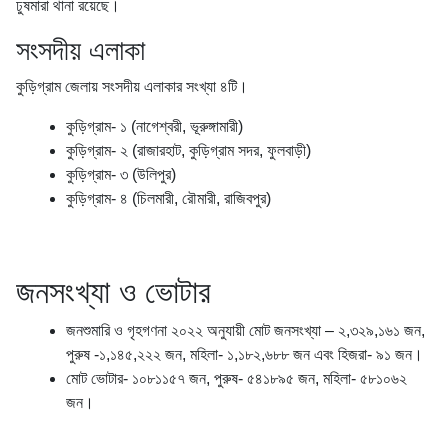
ঢুষমারা থানা রয়েছে।
সংসদীয় এলাকা
কুড়িগ্রাম জেলায় সংসদীয় এলাকার সংখ্যা ৪টি।
কুড়িগ্রাম- ১ (নাগেশ্বরী, ভূরুঙ্গামারী)
কুড়িগ্রাম- ২ (রাজারহাট, কুড়িগ্রাম সদর, ফুলবাড়ী)
কুড়িগ্রাম- ৩ (উলিপুর)
কুড়িগ্রাম- ৪ (চিলমারী, রৌমারী, রাজিবপুর)
জনসংখ্যা ও ভোটার
জনশুমারি ও গৃহগণনা ২০২২ অনুযায়ী মোট জনসংখ্যা – ২,৩২৯,১৬১ জন,
পুরুষ -১,১৪৫,২২২ জন, মহিলা- ১,১৮২,৬৮৮ জন এবং হিজরা- ৯১ জন।
মোট ভোটার- ১০৮১১৫৭ জন, পুরুষ- ৫৪১৮৯৫ জন, মহিলা- ৫৮১০৬২
জন।