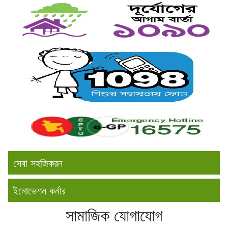
সেবা সহজিকরন
ইনোভেশন কর্নার
সামাজিক যোগাযোগ