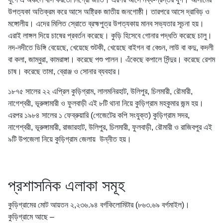
উপত্যকা অতিক্রম করে আসে অষ্ট্রিক জাতীয় জনগোষ্ঠী। তারপরে আসে দ্রাবিড় ও
মঙ্গোলীয়। এদের মিলিত স্রোতে ব্রহ্মপুত্র উপত্যকায় মানব সভ্যতার সূচনা হয়।
এরাই লাঙ্গল দিয়ে চাষের প্রবর্তন করেছে। কুড়ি হিসেবে গোনার পদ্ধতি করেছে চালু।
নদ-নদীতে ডিঙ্গি বেয়েছে, খেয়েছে শুটকী, খেয়েছে বাইগন বা বেগুন, লাউ বা কদু, কদলী
বা কলা, জাম্বুরা, কামরাঙ্গা। করেছে পশু পালন। এঁকেছে কপালে সিঁন্দুর। করেছে রেশম
চাষ। করেছে তামা, ব্রোঞ্জ ও সোনার ব্যবহার।
১৮৭৫ সালের ২২ এপ্রিল কুড়িগ্রাম, লালমনিরহাট, উলিপুর, চিলমারী, রৌমারী,
নাগেশ্বরী, ভূরুঙ্গামারী ও ফুলবাড়ী এই ৮টি থানা নিয়ে কুড়িগ্রাম মহকুমার জন্ম হয়।
এরপর ১৯৮৪ সালের ১ ফেব্রুয়ারি (গেজেটের কপি সংযুক্ত) কুড়িগ্রাম সদর,
নাগেশ্বরী, ভূরুঙ্গামারী, রাজারহাট, উলিপুর, চিলমারী, ফুলবাড়ী, রৌমারী ও রাজিবপুর এই
৯টি উপজেলা নিয়ে কুড়িগ্রাম জেলায় উন্নীত হয়।
প্রশাসনিক এলাকা সমূহ
কুড়িগ্রামের মোট আয়তন ২,২৩৬.৯৪ বর্গকিলোমিটার (৮৬৩.৬৯ বর্গমাইল)।
কুড়িগ্রামে আছে –