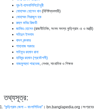
নূর-ই-হাসনালিলিচৌধুরী
মোহাম্মদ হোসেন খান
(বিশিষ্টব্যবসায়ী)
মোহাম্মদ সিরাজুল হক
রুহুল কবির রিজভী
জাকির হোসেন
(রাজনীতিবিদ, সংসদ সদস্য কুড়িগ্রাম -৪ ও মন্ত্রী)
সহিদুল ইসলাম
বাদল খন্দকার
শাহানাজ সরদার
সাইফুর রহমান রানা
হাবিবুর রহমান (প্রকৌশলী)
নাজমুলহুদা পারভেজ
, লেখক, সাংবাদিক ও শিক্ষক
তথ্যসূত্র:
“
কুড়িগ্রাম জেলা – বাংলাপিডিয়া”
। bn.banglapedia.org।সংগ্রহের