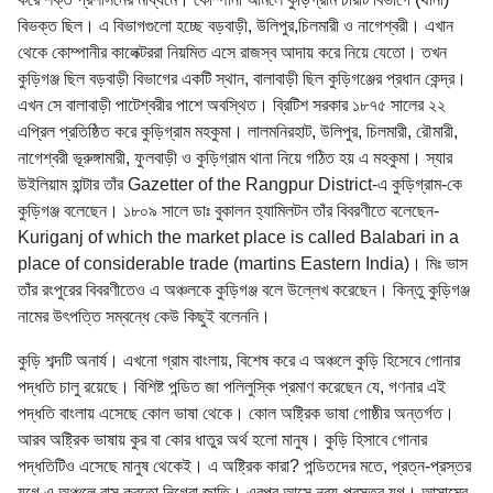
বিভক্ত ছিল। এ বিভাগগুলো হচ্ছে বড়বাড়ী, উলিপুর,চিলমারী ও নাগেশ্বরী। এখান
থেকে কোম্পানীর কালেক্টররা নিয়মিত এসে রাজস্ব আদায় করে নিয়ে যেতো। তখন
কুড়িগঞ্জ ছিল বড়বাড়ী বিভাগের একটি স্থান, বালাবাড়ী ছিল কুড়িগঞ্জের প্রধান কেন্দ্র।
এখন সে বালাবাড়ী পাটেশ্বরীর পাশে অবস্থিত। ব্রিটিশ সরকার ১৮৭৫ সালের ২২
এপ্রিল প্রতিষ্ঠিত করে কুড়িগ্রাম মহকুমা। লালমনিরহাট, উলিপুর, চিলমারী, রৌমারী,
নাগেশ্বরী ভূরুঙ্গামারী, ফুলবাড়ী ও কুড়িগ্রাম থানা নিয়ে গঠিত হয় এ মহকুমা। স্যার
উইলিয়াম হান্টার তাঁর Gazetter of the Rangpur District-এ কুড়িগ্রাম-কে
কুড়িগঞ্জ বলেছেন। ১৮০৯ সালে ডাঃ বুকালন হ্যামিলটন তাঁর বিবরণীতে বলেছেন-
Kuriganj of which the market place is called Balabari in a
place of considerable trade (martins Eastern India)। মিঃ ভাস
তাঁর রংপুরের বিবরণীতেও এ অঞ্চলকে কুড়িগঞ্জ বলে উল্লেখ করেছেন। কিন্তু কুড়িগঞ্জ
নামের উৎপত্তি সম্বন্ধে কেউ কিছুই বলেননি।
কুড়ি শব্দটি অনার্য। এখনো গ্রাম বাংলায়, বিশেষ করে এ অঞ্চলে কুড়ি হিসেবে গোনার
পদ্ধতি চালু রয়েছে। বিশিষ্ট পন্ডিত জা পলিলুস্কি প্রমাণ করেছেন যে, গণনার এই
পদ্ধতি বাংলায় এসেছে কোল ভাষা থেকে। কোল অষ্ট্রিক ভাষা গোষ্ঠীর অন্তর্গত।
আরব অষ্ট্রিক ভাষায় কুর বা কোর ধাতুর অর্থ হলো মানুষ। কুড়ি হিসাবে গোনার
পদ্ধতিটিও এসেছে মানুষ থেকেই। এ অষ্ট্রিক কারা? পন্ডিতদের মতে, প্রত্ন-প্রস্তর
যুগে এ অঞ্চলে বাস করতো নিগ্রো জাতি। এরপর আসে নব্য-প্রস্তর যুগ। আসামের