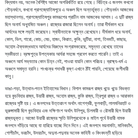
বিদ্যমান নয়, অনেক বৈশিষ্ট্য আজো অপরিবর্তিত রয়ে গেছে। বিচিত্র এ জনপদ কখনো
গৌড়বর্ধনে, কখনো প্রাগজ্যোতিষপুরে এ অঞ্চল ছিল অন্তর্ভুক্ত। গৌড়বর্ধন আজকের
মহাস্থানগড়, প্রাগজ্যোতিষপুর কামরূপের প্রাচীন নাম আজকের আসাম। এ দুটি রাজ্য
ছিল অনার্য অধ্যুষিত অঞ্চল। রাজ্যের রাজারা ছিলেন অনার্য। তারা দীর্ঘকাল ধরে
আর্যদের সঙ্গে লড়াই করেছেন। স্বাধীনতাকে অক্ষুন্ন রেখেছেন। দীর্ঘকাল ধরে অনার্য,
কোল, ভিল, গারো, কোচ, মেচ, হাজং, কিরাত, কুকি, ভুটিয়া, নাগা, তিববতী, কাছার,
অহোম ঐক্যবদ্ধভাবে আর্যদের বিরুদ্ধে সংগ্রামকরেছে, সমুন্নত রেখেছে তাদের
স্বকীয়তা। ব্রহ্মপুত্র উপত্যকায় আর্যরা সহজে প্রবেশ করতে পারেনি। তাই এ
অঞ্চলে আর্য সভ্যতার কোন চিহ্ন নেই, পাওয়া যায়নি কোন পরিচয়। ব্রাহ্ম্য-ধর্ম এ
অঞ্চলে সমাদৃত হয়নি। শংখচক্র গদাধরী কৃষ্ণ এখানে ঠাঁই পায়নি, পেয়েছে বংশীধারী
কানু।
ভাঙা-গড়া, উত্থান-পতন ইতিহাসের বিধান। বিশাল কামরূপ রাজ্য খন্ডে খন্ডে বিভক্ত
হয়ে কুচবিহার রাজ্য, উয়ারী রাজ্য, অহোম রাজ্য, কুকি রাজ্য, ত্রিপুরা রাজ্য ও আরাকান
রাজ্যের সৃষ্টি হয়। এ জনপদের উত্তরাংশ অর্থাৎ নাগেশ্বরী, ফুলবাড়ী, লালমনিরহাট ও
ভূরুঙ্গামারী ছিল কুচবিহার এবং দক্ষিণাংশ অর্থাৎ উলিপুর, চিলমারী ও রৌমারী ছিল উয়ারী
রাজ্যভূক্ত। আজো উয়ারী রাজ্যের স্মৃতি উলিপুরথেকে ৪ মাইল পূর্বে উয়ারী নামক
জনপদে দাঁড়িয়ে আছে যা হারিয়ে যাচ্ছে দিনে দিনে। এই জনপদে ময়নামতি, মানিকচাঁদ,
গোপীচাঁদ, ভরচাঁদ, উদয়চাঁদ, অদুনা-পদুনার অনেক কাহিনী ও কিংবদন্তী ছড়িয়ে