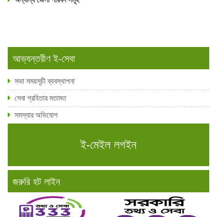
আভ্যন্তরীণ ই-সেবা
সভা সময়সূচী ব্যবস্থাপনা
সেবা গ্রহিতার মতামত
সমস্যার অভিযোগ
ই-মেইল লগইন
জরুরি হট লাইন