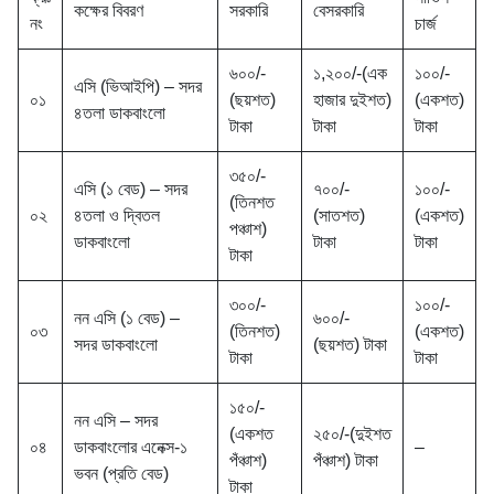
কক্ষের বিবরণ
সরকারি
বেসরকারি
নং
চার্জ
৬০০/-
১,২০০/-(এক
১০০/-
এসি (ভিআইপি) – সদর
০১
(ছয়শত)
হাজার দুইশত)
(একশত)
৪তলা ডাকবাংলো
টাকা
টাকা
টাকা
৩৫০/-
এসি (১ বেড) – সদর
৭০০/-
১০০/-
(তিনশত
০২
৪তলা ও দ্বিতল
(সাতশত)
(একশত)
পঞ্চাশ)
ডাকবাংলো
টাকা
টাকা
টাকা
৩০০/-
১০০/-
নন এসি (১ বেড) –
৬০০/-
০৩
(তিনশত)
(একশত)
সদর ডাকবাংলো
(ছয়শত) টাকা
টাকা
টাকা
১৫০/-
নন এসি – সদর
(একশত
২৫০/-(দুইশত
০৪
ডাকবাংলোর এনেক্স-১
–
পঁঞ্চাশ)
পঁঞ্চাশ) টাকা
ভবন (প্রতি বেড)
টাকা