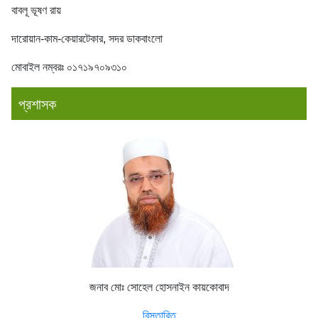
বাবলূ ভূষণ রায়
দারোয়ান-কাম-কেয়ারটেকার, সদর ডাকবাংলো
মোবাইল নম্বরঃ ০১৭১৯৭০৯৩১০
প্রশাসক
জনাব মোঃ সোহেল হোসনাইন কায়কোবাদ
বিস্তারিত