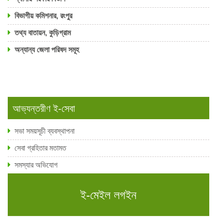
বিভাগীয় কমিশনার, রংপুর
তথ্য বাতায়ন, কুড়িগ্রাম
অন্যান্য জেলা পরিষদ সমূহ
আভ্যন্তরীণ ই-সেবা
সভা সময়সূচী ব্যবস্থাপনা
সেবা গ্রহিতার মতামত
সমস্যার অভিযোগ
ই-মেইল লগইন