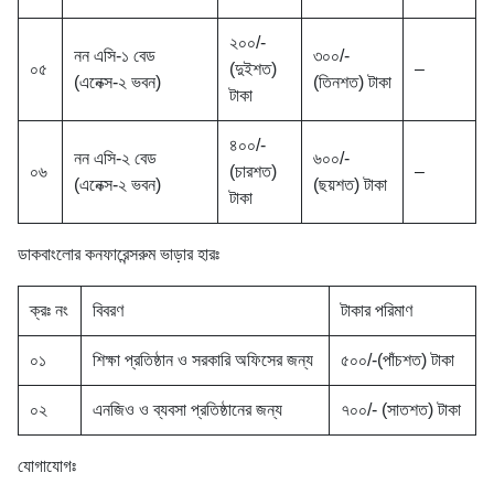
২০০/-
নন এসি-১ বেড
৩০০/-
০৫
(দুইশত)
–
(এনেক্স-২ ভবন)
(তিনশত) টাকা
টাকা
৪০০/-
নন এসি-২ বেড
৬০০/-
০৬
(চারশত)
–
(এনেক্স-২ ভবন)
(ছয়শত) টাকা
টাকা
ডাকবাংলোর কনফারেন্সরুম ভাড়ার হারঃ
ক্রঃ নং
বিবরণ
টাকার পরিমাণ
০১
শিক্ষা প্রতিষ্ঠান ও সরকারি অফিসের জন্য
৫০০/-(পাঁচশত) টাকা
০২
এনজিও ও ব্যবসা প্রতিষ্ঠানের জন্য
৭০০/- (সাতশত) টাকা
যোগাযোগঃ