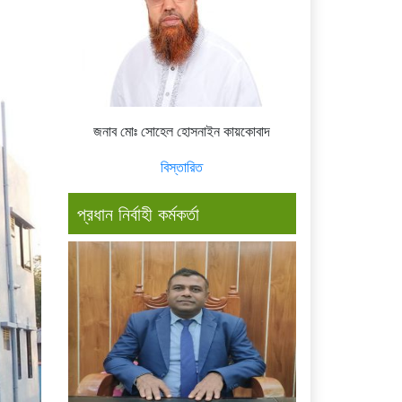
জনাব মোঃ সোহেল হোসনাইন কায়কোবাদ
বিস্তারিত
প্রধান নির্বাহী কর্মকর্তা