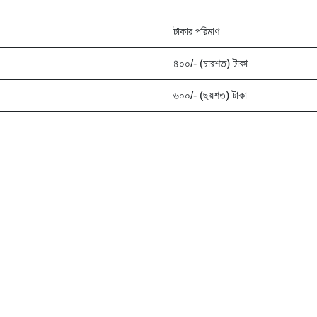
টাকার পরিমাণ
৪০০/- (চারশত) টাকা
৬০০/- (ছয়শত) টাকা